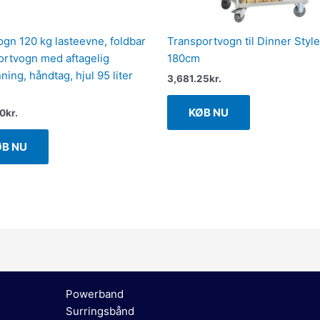
gn 120 kg lasteevne, foldbar
Transportvogn til Dinner Style
ortvogn med aftagelig
180cm
ing, håndtag, hjul 95 liter
3,681.25
kr.
KØB NU
00
kr.
ØB NU
Powerband
Surringsbånd