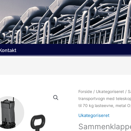
Kontakt
Forside
/
Ukategoriseret
/ S
transportvogn med teleskop
til 70 kg lasteevne, metal
Ukategoriseret
Sammenklappe