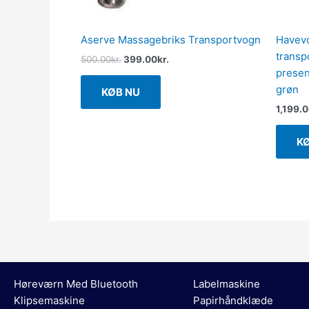
Aserve Massagebriks Transportvogn
Havevo
transp
500.00
kr.
399.00
kr.
presenn
grøn
KØB NU
1,199.
K
Høreværn Med Bluetooth
Labelmaskine
Klipsemaskine
Papirhåndklæde