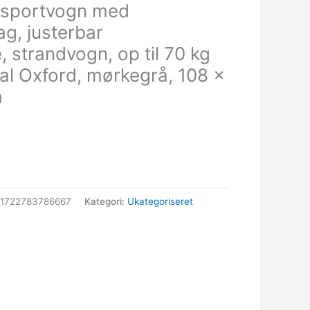
nsportvogn med
g, justerbar
 strandvogn, op til 70 kg
al Oxford, mørkegrå, 108 x
m
11722783786667
Kategori:
Ukategoriseret