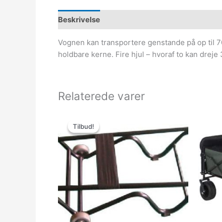
Beskrivelse
Vognen kan transportere genstande på op til 7
holdbare kerne. Fire hjul – hvoraf to kan drej
Relaterede varer
Den
Den
oprindelige
aktuelle
Tilbud!
Tilbud!
pris
pris
var:
er:
500.00kr..
399.00kr..