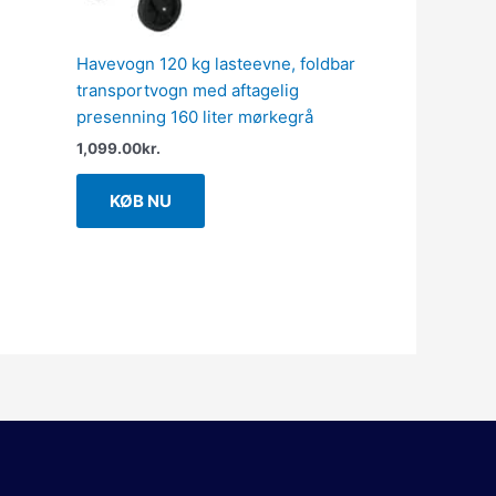
Havevogn 120 kg lasteevne, foldbar
transportvogn med aftagelig
presenning 160 liter mørkegrå
1,099.00
kr.
KØB NU