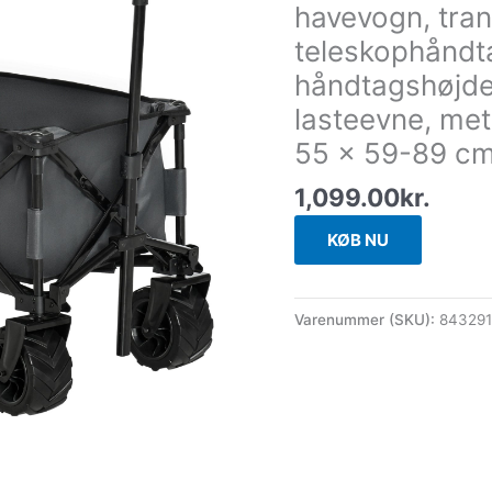
havevogn, tra
teleskophåndta
håndtagshøjde,
lasteevne, met
55 x 59-89 c
1,099.00
kr.
KØB NU
Varenummer (SKU):
84329