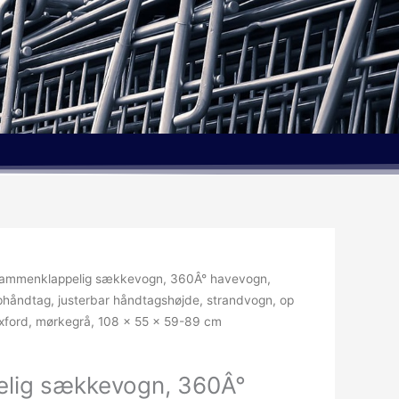
ammenklappelig sækkevogn, 360Â° havevogn,
håndtag, justerbar håndtagshøjde, strandvogn, op
 Oxford, mørkegrå, 108 x 55 x 59-89 cm
lig sækkevogn, 360Â°