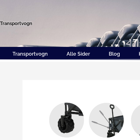
Gå
til
indholdet
Transportvogn
Transportvogn
Alle Sider
Blog