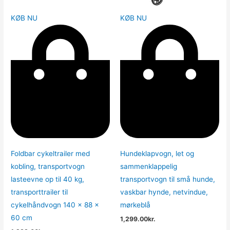
KØB NU
KØB NU
Foldbar cykeltrailer med
Hundeklapvogn, let og
kobling, transportvogn
sammenklappelig
lasteevne op til 40 kg,
transportvogn til små hunde,
transporttrailer til
vaskbar hynde, netvindue,
cykelhåndvogn 140 x 88 x
mørkeblå
60 cm
1,299.00
kr.