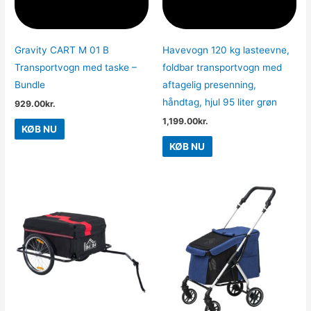
Gravity CART M 01 B
Havevogn 120 kg lasteevne,
Transportvogn med taske –
foldbar transportvogn med
Bundle
aftagelig presenning,
håndtag, hjul 95 liter grøn
929.00
kr.
1,199.00
kr.
KØB NU
KØB NU