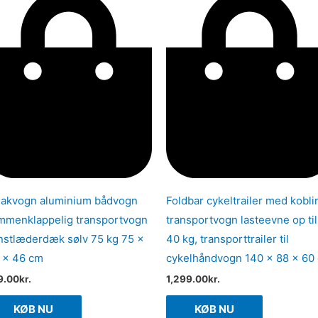
jakvogn aluminium bådvogn
Foldbar cykeltrailer med kobli
mmenklappelig transportvogn
transportvogn lasteevne op til
nstlæderdæk sølv 75 kg 75 x
40 kg, transporttrailer til
 x 46 cm
cykelhåndvogn 140 x 88 x 60
9.00
kr.
1,299.00
kr.
KØB NU
KØB NU