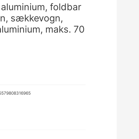
aluminium, foldbar
gn, sækkevogn,
aluminium, maks. 70
5579808316965