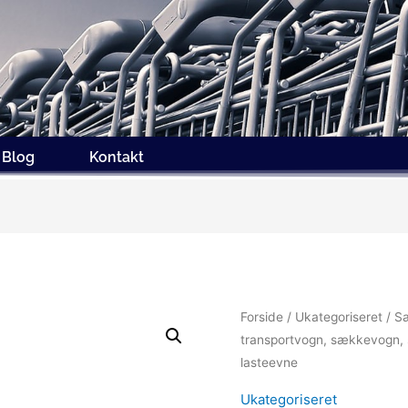
Blog
Kontakt
Forside
/
Ukategoriseret
/ Sæ
transportvogn, sækkevogn, 
lasteevne
Ukategoriseret