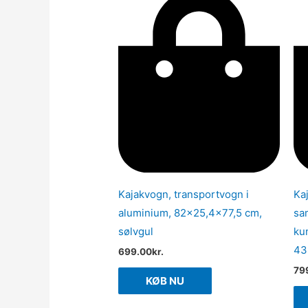
Kajakvogn, transportvogn i
Ka
aluminium, 82×25,4×77,5 cm,
sa
sølvgul
ku
43
699.00
kr.
79
KØB NU