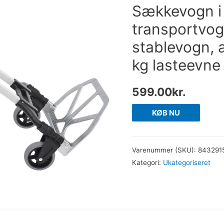
Sækkevogn i 
transportvo
stablevogn, 
kg lasteevne
599.00
kr.
KØB NU
Varenummer (SKU):
843291
Kategori:
Ukategoriseret