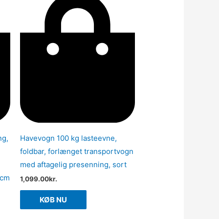
ng,
Havevogn 100 kg lasteevne,
foldbar, forlænget transportvogn
med aftagelig presenning, sort
 cm
1,099.00
kr.
KØB NU