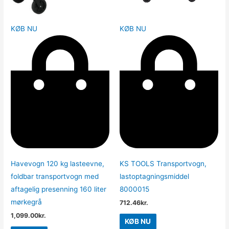
KØB NU
KØB NU
Havevogn 120 kg lasteevne,
KS TOOLS Transportvogn,
foldbar transportvogn med
lastoptagningsmiddel
aftagelig presenning 160 liter
8000015
mørkegrå
712.46
kr.
1,099.00
kr.
KØB NU