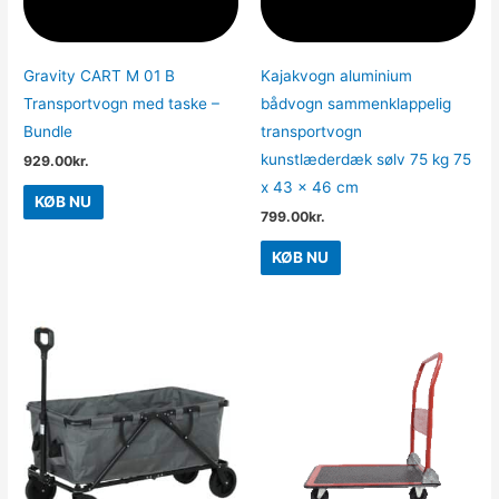
Gravity CART M 01 B
Kajakvogn aluminium
Transportvogn med taske –
bådvogn sammenklappelig
Bundle
transportvogn
kunstlæderdæk sølv 75 kg 75
929.00
kr.
x 43 x 46 cm
KØB NU
799.00
kr.
KØB NU