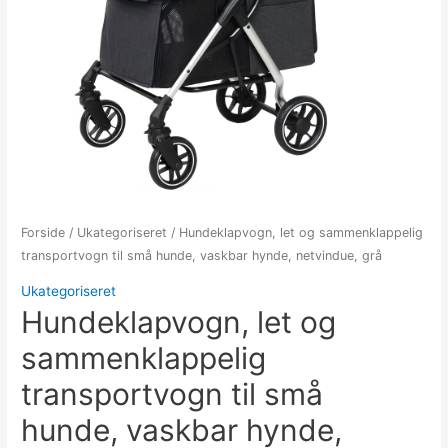
Forside
/
Ukategoriseret
/ Hundeklapvogn, let og sammenklappelig
transportvogn til små hunde, vaskbar hynde, netvindue, grå
Ukategoriseret
Hundeklapvogn, let og
sammenklappelig
transportvogn til små
hunde, vaskbar hynde,