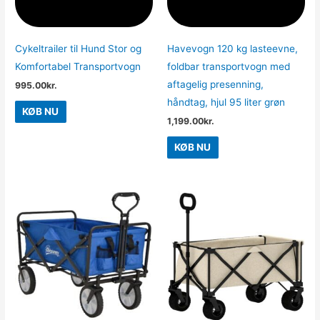
Cykeltrailer til Hund Stor og
Havevogn 120 kg lasteevne,
Komfortabel Transportvogn
foldbar transportvogn med
aftagelig presenning,
995.00
kr.
håndtag, hjul 95 liter grøn
KØB NU
1,199.00
kr.
KØB NU