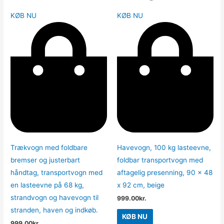
KØB NU
KØB NU
Trækvogn med foldbare
Havevogn, 100 kg lasteevne,
bremser og justerbart
foldbar transportvogn med
håndtag, transportvogn med
aftagelig presenning, 90 x 48
en lasteevne på 68 kg,
x 92 cm, beige
strandvogn og havevogn til
999.00
kr.
stranden, haven og indkøb.
KØB NU
999.00
kr.