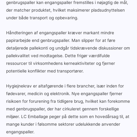
genbrugspaller kan engangspaller fremstilles i nøjagtig de mål,
der matcher produktet, hvilket maksimerer pladsudnyttelsen
under både transport og opbevaring.
Håndteringen af engangspaller kræver markant mindre
papirarbejde end genbrugspaller. Man slipper for at føre
detaljerede pallekonti og undgår tidskrævende diskussioner om
pallekvalitet ved modtagelse. Dette frigør værdifulde
ressourcer til virksomhedens kerneaktiviteter og fjerner
potentielle konflikter med transportører.
Hygiejnekrav er altafgørende i flere brancher, især inden for
fødevarer, medicin og elektronik. Nye engangspaller fjerner
risikoen for forurening fra tidligere brug, hvilket kan forekomme
med genbrugspaller, der har cirkuleret gennem forskellige
miljøer. LC Emballage peger på dette som en hovedårsag til, at
mange kunder i følsomme sektorer udelukkende anvender
engangspaller.