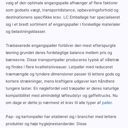
valg af den optimale engangspalle afhænger af flere faktorer
som godsets vægt, transportdistance, opbevaringsforhold og
destinationens specifikke krav. LC Emballage har specialiseret
sig i et bredt sortiment af engangspaller i forskellige materialer
og belastningsklasser.
Træbaserede engangspaller forbliver den mest efterspurgte
løsning grundet deres fordelagtige balance mellem pris og
bæreevne. Disse transportpaller produceres typisk af nåletræ
og findes i flere kvalitetsniveauer. Letpaller med reduceret
træmængde og tyndere dimensioner passer til lettere gods og
kortere strækninger, mens kraftigere udgaver kan håndtere
tungere laster. En nøglefordel ved træpaller er deres naturlige
kompatibilitet med almindeligt løfteudstyr og gaffeltrucks. Nu
om dage er dette jo nærmest et krav til alle typer af
paller
.
Pap- og kartonpaller har etableret sig i brancher med lettere
produkter og høje hygiejnestandarder. Disse