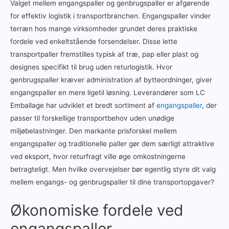
Valget mellem engangspaller og genbrugspaller er afgørende
for effektiv logistik i transportbranchen. Engangspaller vinder
terræn hos mange virksomheder grundet deres praktiske
fordele ved enkeltstående forsendelser. Disse lette
transportpaller fremstilles typisk af træ, pap eller plast og
designes specifikt til brug uden returlogistik. Hvor
genbrugspaller kræver administration af bytteordninger, giver
engangspaller en mere ligetil løsning. Leverandører som LC
Emballage har udviklet et bredt sortiment af
engangspaller
, der
passer til forskellige transportbehov uden unødige
miljøbelastninger. Den markante prisforskel mellem
engangspaller og traditionelle paller gør dem særligt attraktive
ved eksport, hvor returfragt ville øge omkostningerne
betragteligt. Men hvilke overvejelser bør egentlig styre dit valg
mellem engangs- og genbrugspaller til dine transportopgaver?
Økonomiske fordele ved
engangspaller