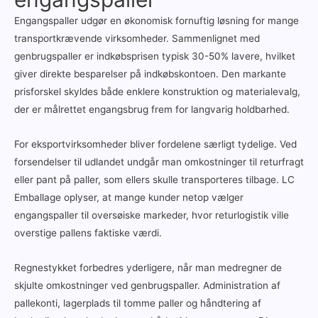
Engangspaller udgør en økonomisk fornuftig løsning for mange
transportkrævende virksomheder. Sammenlignet med
genbrugspaller er indkøbsprisen typisk 30-50% lavere, hvilket
giver direkte besparelser på indkøbskontoen. Den markante
prisforskel skyldes både enklere konstruktion og materialevalg,
der er målrettet engangsbrug frem for langvarig holdbarhed.
For eksportvirksomheder bliver fordelene særligt tydelige. Ved
forsendelser til udlandet undgår man omkostninger til returfragt
eller pant på paller, som ellers skulle transporteres tilbage. LC
Emballage oplyser, at mange kunder netop vælger
engangspaller til oversøiske markeder, hvor returlogistik ville
overstige pallens faktiske værdi.
Regnestykket forbedres yderligere, når man medregner de
skjulte omkostninger ved genbrugspaller. Administration af
pallekonti, lagerplads til tomme paller og håndtering af