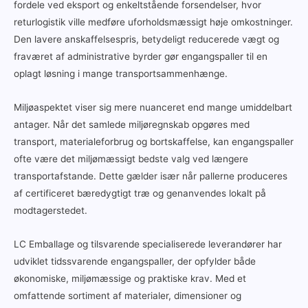
fordele ved eksport og enkeltstående forsendelser, hvor
returlogistik ville medføre uforholdsmæssigt høje omkostninger.
Den lavere anskaffelsespris, betydeligt reducerede vægt og
fraværet af administrative byrder gør engangspaller til en
oplagt løsning i mange transportsammenhænge.
Miljøaspektet viser sig mere nuanceret end mange umiddelbart
antager. Når det samlede miljøregnskab opgøres med
transport, materialeforbrug og bortskaffelse, kan engangspaller
ofte være det miljømæssigt bedste valg ved længere
transportafstande. Dette gælder især når pallerne produceres
af certificeret bæredygtigt træ og genanvendes lokalt på
modtagerstedet.
LC Emballage og tilsvarende specialiserede leverandører har
udviklet tidssvarende engangspaller, der opfylder både
økonomiske, miljømæssige og praktiske krav. Med et
omfattende sortiment af materialer, dimensioner og