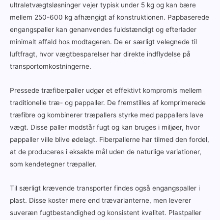
ultraletvægtsløsninger vejer typisk under 5 kg og kan bære
mellem 250-600 kg afhængigt af konstruktionen. Papbaserede
engangspaller kan genanvendes fuldstændigt og efterlader
minimalt affald hos modtageren. De er særligt velegnede til
luftfragt, hvor vægtbesparelser har direkte indflydelse på
transportomkostningerne.
Pressede træfiberpaller udgør et effektivt kompromis mellem
traditionelle træ- og pappaller. De fremstilles af komprimerede
træfibre og kombinerer træpallers styrke med pappallers lave
vægt. Disse paller modstår fugt og kan bruges i miljøer, hvor
pappaller ville blive ødelagt. Fiberpallerne har tilmed den fordel,
at de produceres i eksakte mål uden de naturlige variationer,
som kendetegner træpaller.
Til særligt krævende transporter findes også engangspaller i
plast. Disse koster mere end trævarianterne, men leverer
suveræn fugtbestandighed og konsistent kvalitet. Plastpaller