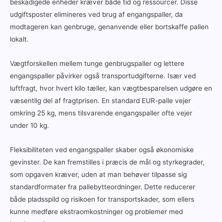
beskadigede enheder kræver både tid og ressourcer. Disse
udgiftsposter elimineres ved brug af engangspaller, da
modtageren kan genbruge, genanvende eller bortskaffe pallen
lokalt.
Vægtforskellen mellem tunge genbrugspaller og lettere
engangspaller påvirker også transportudgifterne. Især ved
luftfragt, hvor hvert kilo tæller, kan vægtbesparelsen udgøre en
væsentlig del af fragtprisen. En standard EUR-palle vejer
omkring 25 kg, mens tilsvarende engangspaller ofte vejer
under 10 kg.
Fleksibiliteten ved engangspaller skaber også økonomiske
gevinster. De kan fremstilles i præcis de mål og styrkegrader,
som opgaven kræver, uden at man behøver tilpasse sig
standardformater fra pallebytteordninger. Dette reducerer
både pladsspild og risikoen for transportskader, som ellers
kunne medføre ekstraomkostninger og problemer med